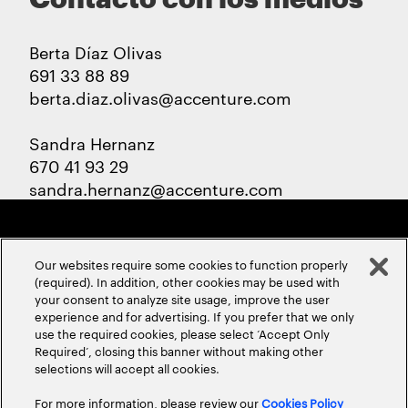
Berta Díaz Olivas
691 33 88 89
berta.diaz.olivas@accenture.com
Sandra Hernanz
670 41 93 29
sandra.hernanz@accenture.com
Our websites require some cookies to function properly
(required). In addition, other cookies may be used with
your consent to analyze site usage, improve the user
experience and for advertising. If you prefer that we only
ABOUT US
CONTACT US
CAREERS
LOCATIONS
use the required cookies, please select ‘Accept Only
Required’, closing this banner without making other
selections will accept all cookies.
For more information, please review our
Cookies Policy