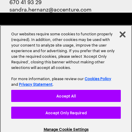
670 41 93 29
sandra.hernanz@accenture.com
Our websites require some cookies to function properly
(required). In addition, other cookies may be used with
your consent to analyze site usage, improve the user
experience and for advertising. If you prefer that we only
ABOUT US
CONTACT US
CAREERS
LOCATIONS
use the required cookies, please select ‘Accept Only
Required’, closing this banner without making other
selections will accept all cookies.
For more information, please review our
Cookies Policy
and
Privacy Statement
.
Accept All
Privacy Statement
Terms & Conditions
Cookie Policy
Accept Only Required
Accessibility Statement
Site Map
© 2026 Accenture. All Rights Reserved.
Manage Cookie Settings