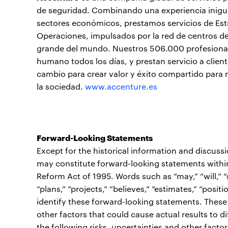
de seguridad. Combinando una experiencia inigua
sectores económicos, prestamos servicios de Estr
Operaciones, impulsados por la red de centros d
grande del mundo. Nuestros 506.000 profesionale
humano todos los días, y prestan servicio a clie
cambio para crear valor y éxito compartido para n
la sociedad.
www.accenture.es
Forward-Looking Statements
Except for the historical information and discuss
may constitute forward-looking statements within 
Reform Act of 1995. Words such as “may,” “will,” “sh
“plans,” “projects,” “believes,” “estimates,” “posi
identify these forward-looking statements. These
other factors that could cause actual results to d
the following risks, uncertainties and other factor