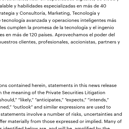
lable y habilidades especializadas en más de 40
ategia y Consultoría, Marketing, Tecnología y
e tecnología avanzada y operaciones inteligentes más
s cumplen la promesa de la tecnología y el ingenio
ntes en más de 120 países. Aprovechamos el poder del
uestros clientes, profesionales, accionistas, partners y
ions contained herein, statements in this news release
the meaning of the Private Securities Litigation
ould,” “likely,” “anticipates,” “expects,” “intends,”
tioned,” “outlook” and similar expressions are used to
 statements involve a number of risks, uncertainties and
iffer materially from those expressed or implied. Many of
s identified below are, and will be, amplified by the