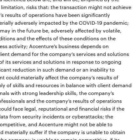
imitation, risks that: the transaction might not achieve
s results of operations have been significantly
terially adversely impacted by the COVID-19 pandemic;
ay in the future be, adversely affected by volatile,
itions and the effects of these conditions on the
ness activity; Accenture’s business depends on
lient demand for the company’s services and solutions
f its services and solutions in response to ongoing
icant reduction in such demand or an inability to
t could materially affect the company’s results of
ply of skills and resources in balance with client demand
nals with strong leadership skills, the company’s
rofessionals and the company’s results of operations
ld face legal, reputational and financial risks if the
ata from security incidents or cyberattacks; the
ompetitive, and Accenture might not be able to
ld materially suffer if the company is unable to obtain
f the company is unable to remain competitive, if its