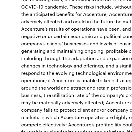
COVID-19 pandemic. These risks include, without l
the anticipated benefits for Accenture; Accenture’
adversely affected and could in the future be ma
Accenture’s results of operations have been, and m
negative or uncertain economic and political cond
company’s clients’ businesses and levels of busi
generating and maintaining ongoing, profitable c
including through the adaptation and expansion o
changes in technology and offerings, and a signif
respond to the evolving technological environmen
operations; if Accenture is unable to keep its sup
around the world and attract and retain professio
business, the utilization rate of the company’s p
may be materially adversely affected; Accenture cou
company fails to protect client and/or company d
markets in which Accenture operates are highly c
compete effectively; Accenture’s profitability cou
favorable pricing for its services and solutions, i