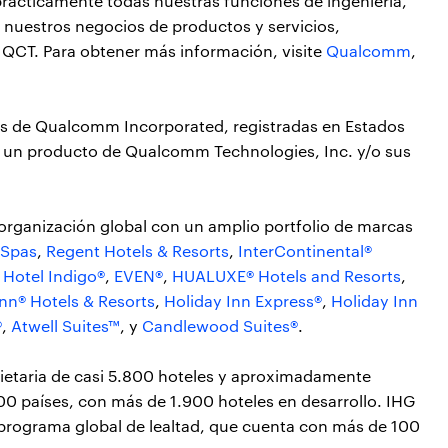
 prácticamente todas nuestras funciones de ingeniería,
s nuestros negocios de productos y servicios,
QCT. Para obtener más información, visite
Qualcomm
,
 de Qualcomm Incorporated, registradas en Estados
 un producto de Qualcomm Technologies, Inc. y/o sus
organización global con un amplio portfolio de marcas
 Spas
,
Regent Hotels & Resorts
,
InterContinental®
,
Hotel Indigo®
,
EVEN®
,
HUALUXE® Hotels and Resorts
,
Inn® Hotels & Resorts
,
Holiday Inn Express®
,
Holiday Inn
®
,
Atwell Suites™
, y
Candlewood Suites®
.
opietaria de casi 5.800 hoteles y aproximadamente
 países, con más de 1.900 hoteles en desarrollo. IHG
 programa global de lealtad, que cuenta con más de 100