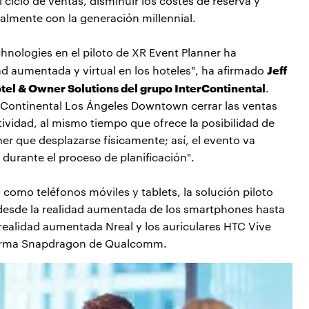
 ciclo de ventas, disminuir los costes de reserva y
cialmente con la generación millennial.
ologies en el piloto de XR Event Planner ha
Jeff
ad aumentada y virtual en los hoteles", ha afirmado
tel & Owner Solutions del grupo InterContinental
.
erContinental Los Ángeles Downtown cerrar las ventas
vidad, al mismo tiempo que ofrece la posibilidad de
ner que desplazarse físicamente; así, el evento va
urante el proceso de planificación".
, como teléfonos móviles y tablets, la solución piloto
r desde la realidad aumentada de los smartphones hasta
realidad aumentada Nreal y los auriculares HTC Vive
aforma Snapdragon de Qualcomm.