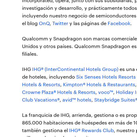
Incorporated, opera, junto con sus subsidiarias,
investigación y desarrollo, y prácticamente todo
incluyendo nuestro negocio de semiconductores 
el blog
OnQ
,
Twitter
y las páginas de
Facebook
.
Qualcomm y Snapdragon son marcas comerciales
Unidos y otros países. Qualcomm Snapdragon es
filiales.
IHG
IHG® (InterContinental Hotels Group)
es una 
de hoteles, incluyendo
Six Senses Hotels Resorts
Hotels & Resorts
,
Kimpton® Hotels & Restaurants
Crowne Plaza® Hotels & Resorts
,
voco™
,
Holiday 
Club Vacations®
,
avid™ hotels
,
Staybridge Suites
La franquicia de IHG, arrienda, gestiona o es pr
865.000 habitaciones de huéspedes en más de 100
también gestiona el
IHG® Rewards Club
, nuestro