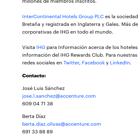
millones de miembros inscritos.
InterContinental Hotels Group PLC
es la sociedad
Bretaña y registrada en Inglaterra y Gales. Más d
corporativas de IHG en todo el mundo.
Visita
IHG
para Información acerca de los hoteles 
información del IHG Rewards Club. Para nuestras
redes sociales en
Twitter
,
Facebook
y
LinkedIn
.
Contacto:
José Luis Sánchez
jose.l.sanchez@accenture.com
609 04 71 38
Berta Díaz
berta.diaz.olivas@accenture.com
691 33 88 89