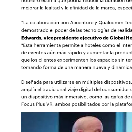
hotelero estima que podría reducir la duración del
mejorar la lealtad y la afinidad de la marca, espe
“La colaboración con Accenture y Qualcomm Techn
demostrado el poder de las tecnologías de realid
Edwards, vicepresidente ejecutivo de Global Ho
"Esta herramienta permite a hoteles como el Int
de eventos aún más rápido y aumentar la producti
que los clientes experimenten los espacios sin te
tomando forma de una manera nueva y dinámica d
Diseñada para utilizarse en múltiples dispositivos
amplía el tradicional viaje digital del consumido
un dispositivo más inmersivo, como las gafas de 
Focus Plus VR; ambos posibilitados por la plat