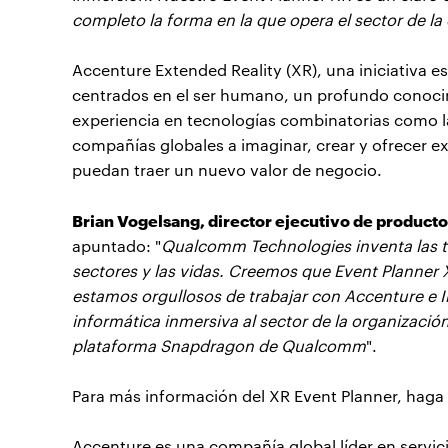
completo la forma en la que opera el sector de l
Accenture Extended Reality (XR), una iniciativa es
centrados en el ser humano, un profundo conocim
experiencia en tecnologías combinatorias como la 
compañías globales a imaginar, crear y ofrecer e
puedan traer un nuevo valor de negocio.
Brian Vogelsang, director ejecutivo de produ
apuntado: "
Qualcomm Technologies inventa las t
sectores y las vidas. Creemos que Event Planner X
estamos orgullosos de trabajar con Accenture e In
informática inmersiva al sector de la organizaci
plataforma Snapdragon de Qualcomm
".
Para más información del XR Event Planner, haga 
Accenture es una compañía global líder en servi