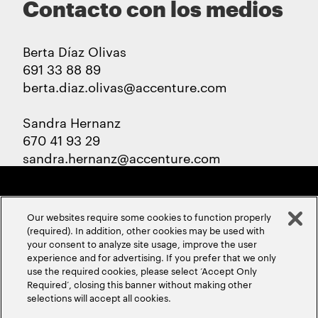
Contacto con los medios
Berta Díaz Olivas
691 33 88 89
berta.diaz.olivas@accenture.com
Sandra Hernanz
670 41 93 29
sandra.hernanz@accenture.com
Our websites require some cookies to function properly
(required). In addition, other cookies may be used with
your consent to analyze site usage, improve the user
experience and for advertising. If you prefer that we only
ABOUT US
CONTACT US
CAREERS
LOCATIONS
use the required cookies, please select ‘Accept Only
Required’, closing this banner without making other
selections will accept all cookies.