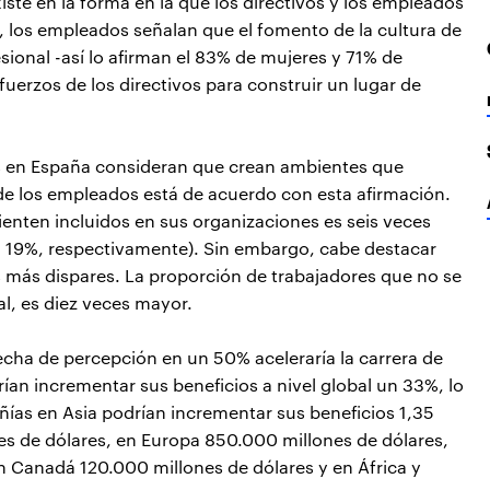
iste en la forma en la que los directivos y los empleados
o, los empleados señalan que el fomento de la cultura de
sional -así lo afirman el 83% de mujeres y 71% de
uerzos de los directivos para construir un lugar de
os en España consideran que crean ambientes que
de los empleados está de acuerdo con esta afirmación.
enten incluidos en sus organizaciones es seis veces
al 19%, respectivamente). Sin embargo, cabe destacar
s más dispares. La proporción de trabajadores que no se
al, es diez veces mayor.
echa de percepción en un 50% aceleraría la carrera de
an incrementar sus beneficios a nivel global un 33%, lo
ñías en Asia podrían incrementar sus beneficios 1,35
nes de dólares, en Europa 850.000 millones de dólares,
n Canadá 120.000 millones de dólares y en África y