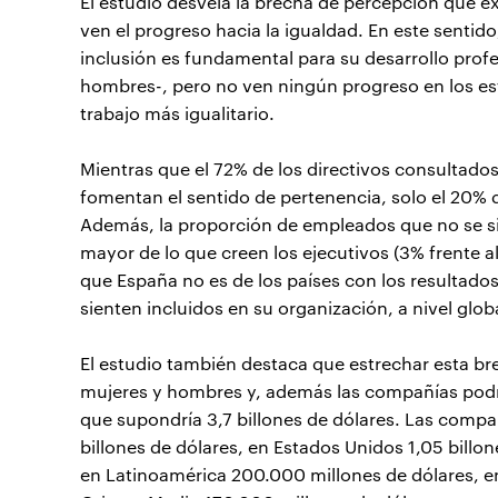
El estudio desvela la brecha de percepción que ex
ven el progreso hacia la igualdad. En este sentid
inclusión es fundamental para su desarrollo profe
hombres-, pero no ven ningún progreso en los esf
trabajo más igualitario.
Mientras que el 72% de los directivos consultad
fomentan el sentido de pertenencia, solo el 20% 
Además, la proporción de empleados que no se si
mayor de lo que creen los ejecutivos (3% frente 
que España no es de los países con los resultado
sienten incluidos en su organización, a nivel glob
El estudio también destaca que estrechar esta br
mujeres y hombres y, además las compañías podrí
que supondría 3,7 billones de dólares. Las compa
billones de dólares, en Estados Unidos 1,05 billo
en Latinoamérica 200.000 millones de dólares, e