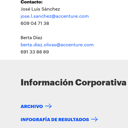
Contacto:
José Luis Sánchez
jose.l.sanchez@accenture.com
609 04 71 38
Berta Díaz
berta.diaz.olivas@accenture.com
691 33 88 89
Información Corporativa
ARCHIVO
INFOGRAFÍA DE RESULTADOS