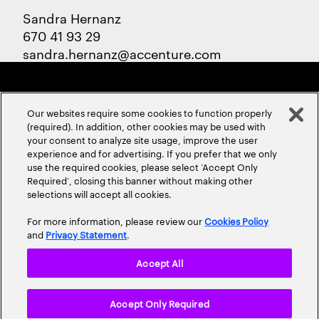
Sandra Hernanz
670 41 93 29
sandra.hernanz@accenture.com
Our websites require some cookies to function properly
(required). In addition, other cookies may be used with
your consent to analyze site usage, improve the user
experience and for advertising. If you prefer that we only
ABOUT US
CONTACT US
CAREERS
LOCATIONS
use the required cookies, please select ‘Accept Only
Required’, closing this banner without making other
selections will accept all cookies.
For more information, please review our
Cookies Policy
and
Privacy Statement
.
Accept All
Privacy Statement
Terms & Conditions
Cookie Policy
Accept Only Required
Accessibility Statement
Site Map