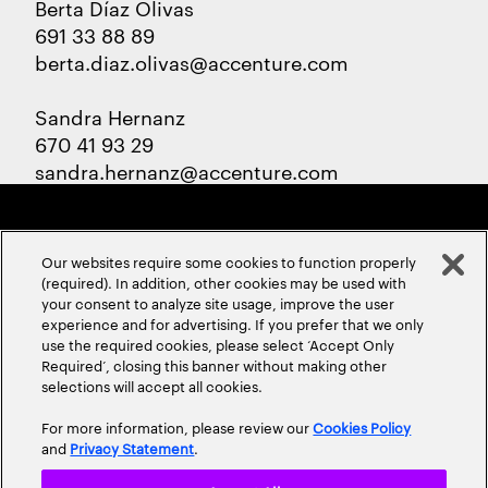
Berta Díaz Olivas
691 33 88 89
berta.diaz.olivas@accenture.com
Sandra Hernanz
670 41 93 29
sandra.hernanz@accenture.com
Our websites require some cookies to function properly
(required). In addition, other cookies may be used with
your consent to analyze site usage, improve the user
experience and for advertising. If you prefer that we only
ABOUT US
CONTACT US
CAREERS
LOCATIONS
use the required cookies, please select ‘Accept Only
Required’, closing this banner without making other
selections will accept all cookies.
For more information, please review our
Cookies Policy
and
Privacy Statement
.