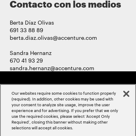
Contacto con los medios
Berta Díaz Olivas
691 33 88 89
berta.diaz.olivas@accenture.com
Sandra Hernanz
670 41 93 29
sandra.hernanz@accenture.com
Our websites require some cookies to function properly
(required). In addition, other cookies may be used with
your consent to analyze site usage, improve the user
experience and for advertising. If you prefer that we only
ABOUT US
CONTACT US
CAREERS
LOCATIONS
use the required cookies, please select ‘Accept Only
Required’, closing this banner without making other
selections will accept all cookies.