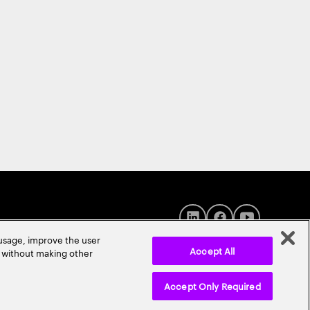
 usage, improve the user
Accept All
r without making other
Accept Only Required
© 2026 Accenture. All Rights Reserved.