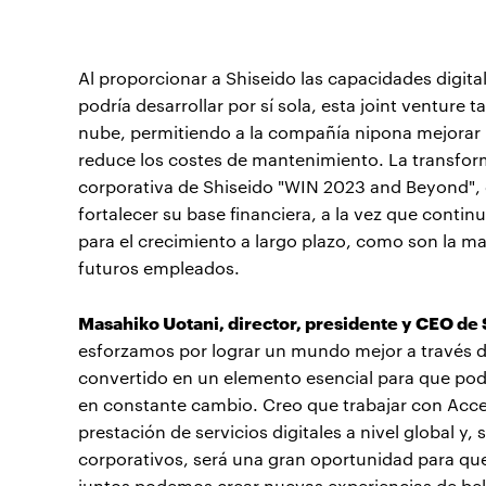
Al proporcionar a Shiseido las capacidades digit
podría desarrollar por sí sola, esta joint venture t
nube, permitiendo a la compañía nipona mejorar la
reduce los costes de mantenimiento. La transform
corporativa de Shiseido "WIN 2023 and Beyond", 
fortalecer su base financiera, a la vez que contin
para el crecimiento a largo plazo, como son la ma
futuros empleados.
Masahiko Uotani, director, presidente y CEO de 
esforzamos por lograr un mundo mejor a través del
convertido en un elemento esencial para que po
en constante cambio. Creo que trabajar con Acce
prestación de servicios digitales a nivel global y,
corporativos, será una gran oportunidad para que
juntos podemos crear nuevas experiencias de bel