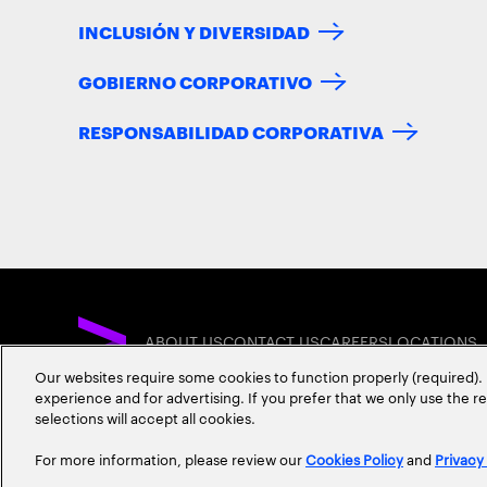
INCLUSIÓN Y DIVERSIDAD
GOBIERNO CORPORATIVO
RESPONSABILIDAD CORPORATIVA
ABOUT US
CONTACT US
CAREERS
LOCATIONS
Our websites require some cookies to function properly (required). 
experience and for advertising. If you prefer that we only use the 
selections will accept all cookies.
For more information, please review our
Cookies Policy
and
Privacy
Privacy Statement
Terms & Conditions
Cookie Policy
Accessibility Statem