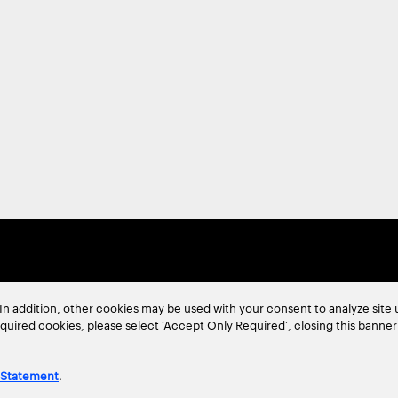
In addition, other cookies may be used with your consent to analyze site
required cookies, please select ‘Accept Only Required’, closing this banne
 Statement
.
ent
Site Map