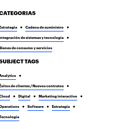
CATEGORIAS
Estrategia
Cadena de suministro
Integración de sistemas y tecnología
Bienes de consumo y servicios
SUBJECT TAGS
Analytics
Éxitos de clientes / Nuevos contratos
Cloud
Digital
Marketing interactivo
Operations
Software
Estrategia
Tecnología