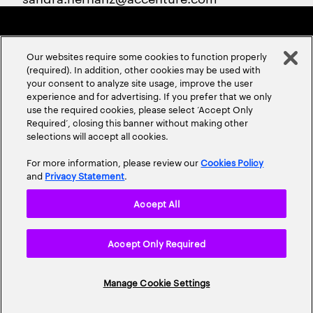
Our websites require some cookies to function properly
(required). In addition, other cookies may be used with
your consent to analyze site usage, improve the user
experience and for advertising. If you prefer that we only
ABOUT US
CONTACT US
CAREERS
LOCATIONS
use the required cookies, please select ‘Accept Only
Required’, closing this banner without making other
selections will accept all cookies.
For more information, please review our
Cookies Policy
and
Privacy Statement
.
Accept All
Privacy Statement
Terms & Conditions
Cookie Policy
Accept Only Required
Accessibility Statement
Site Map
© 2026 Accenture. All Rights Reserved.
Manage Cookie Settings