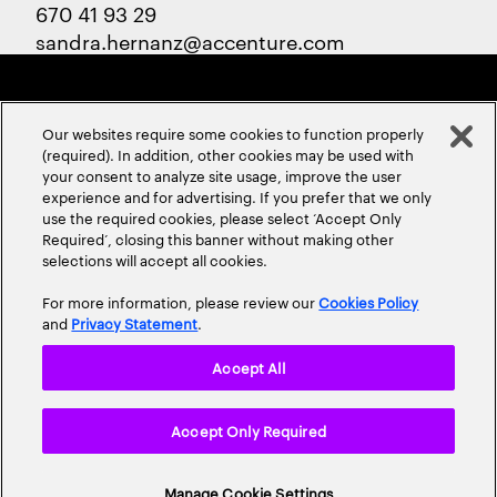
670 41 93 29
sandra.hernanz@accenture.com
Our websites require some cookies to function properly
(required). In addition, other cookies may be used with
your consent to analyze site usage, improve the user
experience and for advertising. If you prefer that we only
ABOUT US
CONTACT US
CAREERS
LOCATIONS
use the required cookies, please select ‘Accept Only
Required’, closing this banner without making other
selections will accept all cookies.
For more information, please review our
Cookies Policy
and
Privacy Statement
.
Accept All
Privacy Statement
Terms & Conditions
Cookie Policy
Accept Only Required
Accessibility Statement
Site Map
© 2026 Accenture. All Rights Reserved.
Manage Cookie Settings