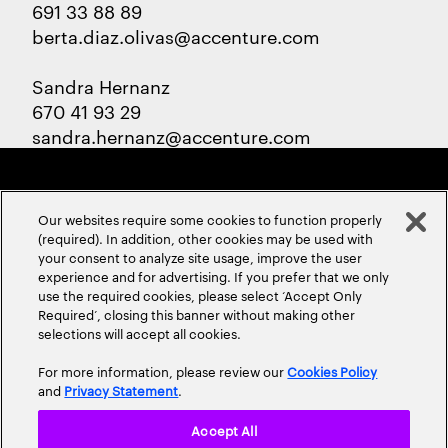
691 33 88 89
berta.diaz.olivas@accenture.com
Sandra Hernanz
670 41 93 29
sandra.hernanz@accenture.com
Our websites require some cookies to function properly
(required). In addition, other cookies may be used with
your consent to analyze site usage, improve the user
experience and for advertising. If you prefer that we only
ABOUT US
CONTACT US
CAREERS
LOCATIONS
use the required cookies, please select ‘Accept Only
Required’, closing this banner without making other
selections will accept all cookies.
For more information, please review our
Cookies Policy
and
Privacy Statement
.
Accept All
Privacy Statement
Terms & Conditions
Cookie Policy