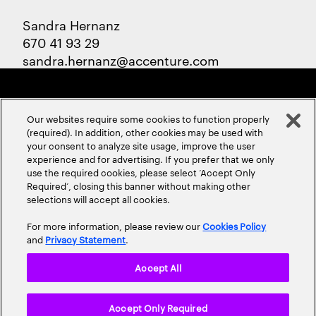
Sandra Hernanz
670 41 93 29
sandra.hernanz@accenture.com
Our websites require some cookies to function properly
(required). In addition, other cookies may be used with
your consent to analyze site usage, improve the user
experience and for advertising. If you prefer that we only
ABOUT US
CONTACT US
CAREERS
LOCATIONS
use the required cookies, please select ‘Accept Only
Required’, closing this banner without making other
selections will accept all cookies.
For more information, please review our
Cookies Policy
and
Privacy Statement
.
Accept All
Privacy Statement
Terms & Conditions
Cookie Policy
Accept Only Required
Accessibility Statement
Site Map