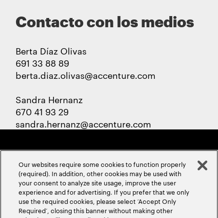
Contacto con los medios
Berta Díaz Olivas
691 33 88 89
berta.diaz.olivas@accenture.com
Sandra Hernanz
670 41 93 29
sandra.hernanz@accenture.com
Our websites require some cookies to function properly
(required). In addition, other cookies may be used with
your consent to analyze site usage, improve the user
experience and for advertising. If you prefer that we only
ABOUT US
CONTACT US
CAREERS
LOCATIONS
use the required cookies, please select ‘Accept Only
Required’, closing this banner without making other