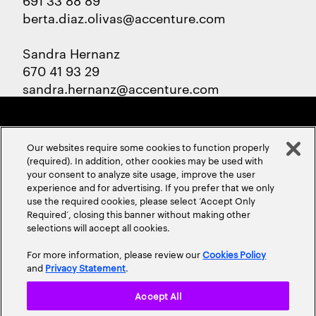
berta.diaz.olivas@accenture.com
Sandra Hernanz
670 41 93 29
sandra.hernanz@accenture.com
Our websites require some cookies to function properly
(required). In addition, other cookies may be used with
your consent to analyze site usage, improve the user
experience and for advertising. If you prefer that we only
ABOUT US
CONTACT US
CAREERS
LOCATIONS
use the required cookies, please select ‘Accept Only
Required’, closing this banner without making other
selections will accept all cookies.
For more information, please review our
Cookies Policy
and
Privacy Statement
.
Accept All
Privacy Statement
Terms & Conditions
Cookie Policy