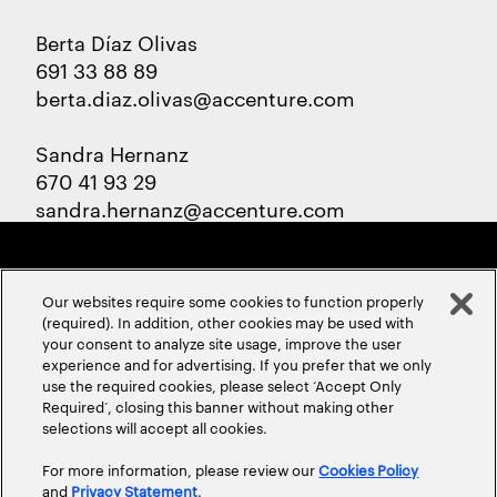
Berta Díaz Olivas
691 33 88 89
berta.diaz.olivas@accenture.com
Sandra Hernanz
670 41 93 29
sandra.hernanz@accenture.com
Our websites require some cookies to function properly
(required). In addition, other cookies may be used with
your consent to analyze site usage, improve the user
experience and for advertising. If you prefer that we only
ABOUT US
CONTACT US
CAREERS
LOCATIONS
use the required cookies, please select ‘Accept Only
Required’, closing this banner without making other
selections will accept all cookies.
For more information, please review our
Cookies Policy
and
Privacy Statement
.