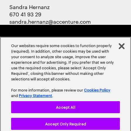
Sandra Hernanz
670 41 93 29
sandra.hernanz@accenture.com
Our websites require some cookies to function properly
(required). In addition, other cookies may be used with
your consent to analyze site usage, improve the user
experience and for advertising. If you prefer that we only
ABOUT US
CONTACT US
CAREERS
LOCATIONS
use the required cookies, please select ‘Accept Only
Required’, closing this banner without making other
selections will accept all cookies.
For more information, please review our
Cookies Policy
and
Privacy Statement
.
Accept All
Privacy Statement
Terms & Conditions
Cookie Policy
Accept Only Required
Accessibility Statement
Site Map