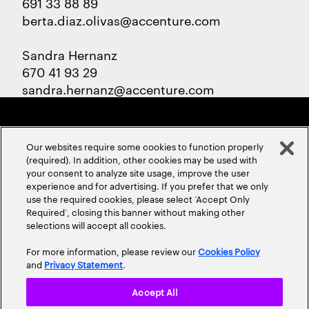
691 33 88 89
berta.diaz.olivas@accenture.com
Sandra Hernanz
670 41 93 29
sandra.hernanz@accenture.com
Our websites require some cookies to function properly
(required). In addition, other cookies may be used with
your consent to analyze site usage, improve the user
experience and for advertising. If you prefer that we only
ABOUT US
CONTACT US
CAREERS
LOCATIONS
use the required cookies, please select ‘Accept Only
Required’, closing this banner without making other
selections will accept all cookies.
For more information, please review our
Cookies Policy
and
Privacy Statement
.
Accept All
Privacy Statement
Terms & Conditions
Cookie Policy